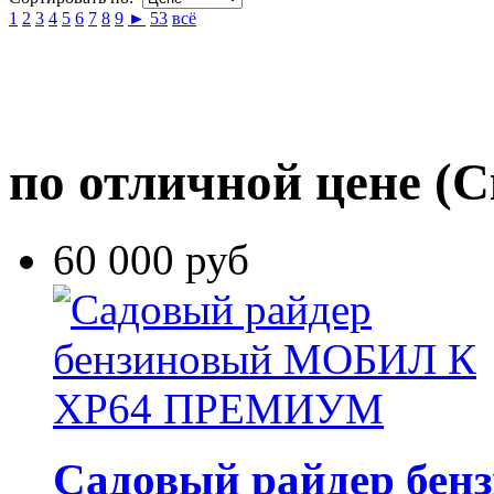
1
2
3
4
5
6
7
8
9
►
53
всё
по отличной цене
(С
60 000 руб
Садовый райдер бе