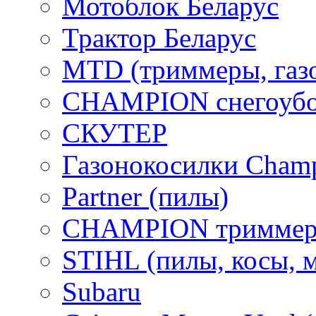
Мотоблок Беларус
Трактор Беларус
MTD (триммеры, газ
CHAMPION снегоубо
СКУТЕР
Газонокосилки Cham
Partner (пилы)
CHAMPION триммер
STIHL (пилы, косы, 
Subaru