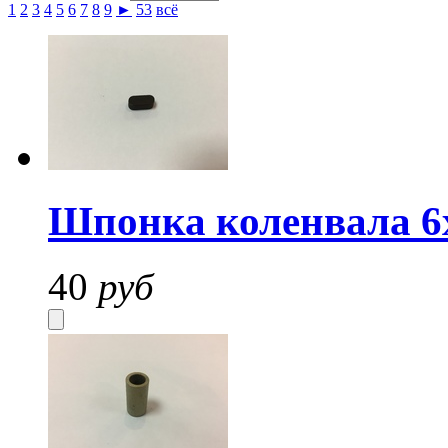
1
2
3
4
5
6
7
8
9
►
53
всё
Шпонка коленвала 6
40
руб