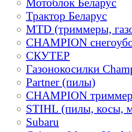
Мотоблок Беларус
Трактор Беларус
MTD (триммеры, газ
CHAMPION снегоубо
СКУТЕР
Газонокосилки Cham
Partner (пилы)
CHAMPION триммер
STIHL (пилы, косы, 
Subaru