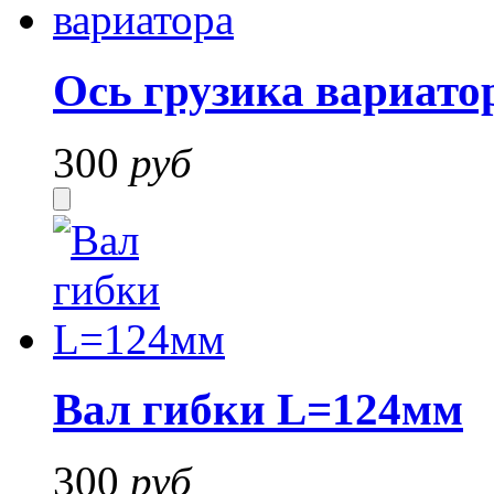
Ось грузика вариато
300
руб
Вал гибки L=124мм
300
руб