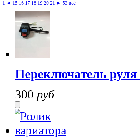
1
◄
15
16
17
18
19
20
21
►
53
всё
Переключатель рул
300
руб