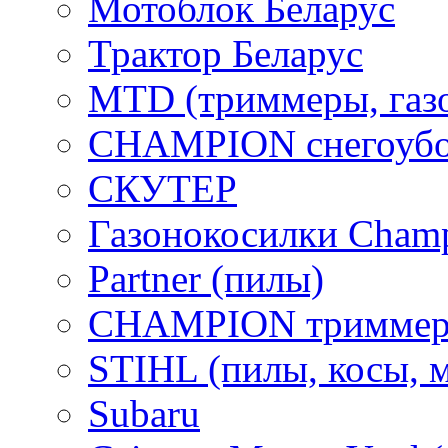
Мотоблок Беларус
Трактор Беларус
MTD (триммеры, газ
CHAMPION снегоубо
СКУТЕР
Газонокосилки Cham
Partner (пилы)
CHAMPION триммер
STIHL (пилы, косы, 
Subaru