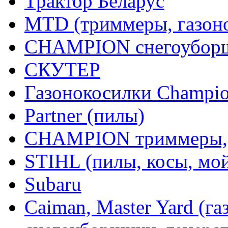
Трактор Беларус
MTD (триммеры, газоно
CHAMPION снегоуборщ
СКУТЕР
Газонокосилки Champi
Partner (пилы)
CHAMPION триммеры,
STIHL (пилы, косы, мо
Subaru
Caiman, Master Yard (г