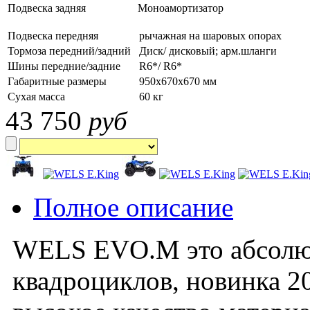
Подвеска задняя
Моноамортизатор
Подвеска передняя
рычажная на шаровых опорах
Тормоза передний/задний
Диск/ дисковый; арм.шланги
Шины передние/задние
R6*/ R6*
Габаритные размеры
950х670х670 мм
Сухая масса
60 кг
43 750
руб
Полное описание
WELS EVO.M
это абсолю
квадроциклов, новинка 2