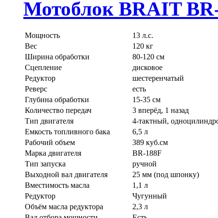
Мотоблок BRAIT BR
Мощность
13 л.с.
Вес
120 кг
Ширина обработки
80-120 см
Сцепление
дисковое
Редуктор
шестеренчатый
Реверс
есть
Глубина обработки
15-35 см
Количество передач
3 вперёд, 1 назад
Тип двигателя
4-тактный, одноцилинд
Емкость топливного бака
6,5 л
Рабочий объем
389 куб.см
Марка двигателя
BR-188F
Тип запуска
ручной
Выходной вал двигателя
25 мм (под шпонку)
Вместимость масла
1,1 л
Редуктор
Чугунный
Объём масла редуктора
2,3 л
Вал отбора мощности
Есть