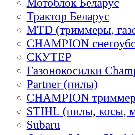
Мотоблок Беларус
Трактор Беларус
MTD (триммеры, газ
CHAMPION снегоубо
СКУТЕР
Газонокосилки Cham
Partner (пилы)
CHAMPION триммер
STIHL (пилы, косы, 
Subaru