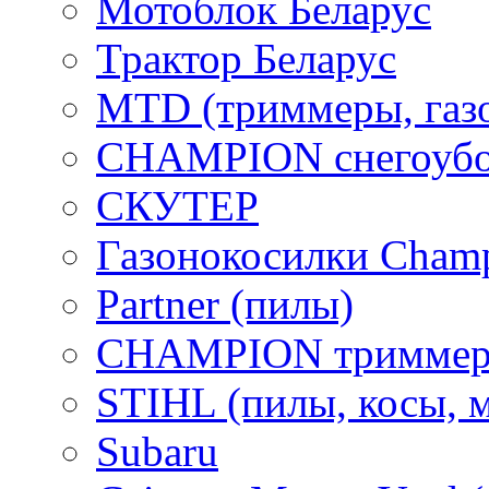
Мотоблок Беларус
Трактор Беларус
MTD (триммеры, газ
CHAMPION снегоубо
СКУТЕР
Газонокосилки Cham
Partner (пилы)
CHAMPION триммер
STIHL (пилы, косы, 
Subaru