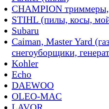
CHAMPION триммеры,
STIHL (пилы, косы, мо
Subaru
Caiman, Master Yard (г
снегоуборщики, генерат
Kohler
Echo
DAEWOO
OLEO-MAC
LAVOR