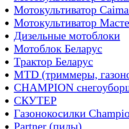
Мотокультиватор Caiman
Мотокультиватор Маст
Дизельные мотоблоки
Мотоблок Беларус
Трактор Беларус
MTD (триммеры, газоно
CHAMPION снегоуборщ
СКУТЕР
Газонокосилки Champi
Partner (пилы)