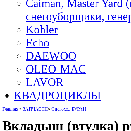
Caiman, Master Yard 
снегоуборщики, генер
Kohler
Echo
DAEWOO
OLEO-MAC
LAVOR
КВАДРОЦИКЛЫ
Главная
»
ЗАПЧАСТИ
»
Снегоход БУРАН
Вкладыш (втулка) р