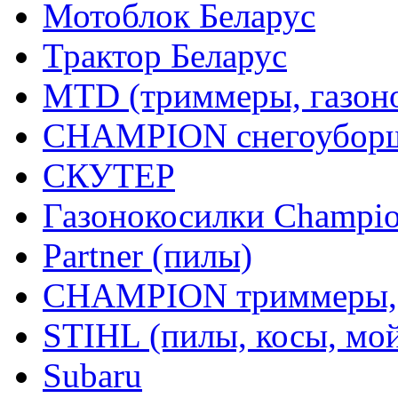
Мотоблок Беларус
Трактор Беларус
MTD (триммеры, газоно
CHAMPION снегоуборщ
СКУТЕР
Газонокосилки Champi
Partner (пилы)
CHAMPION триммеры,
STIHL (пилы, косы, мо
Subaru