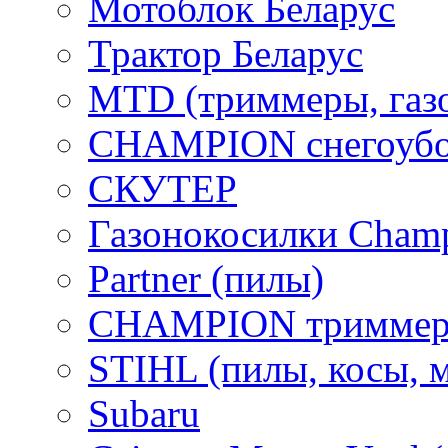
Мотоблок Беларус
Трактор Беларус
MTD (триммеры, газ
CHAMPION снегоубо
СКУТЕР
Газонокосилки Cham
Partner (пилы)
CHAMPION триммер
STIHL (пилы, косы, 
Subaru