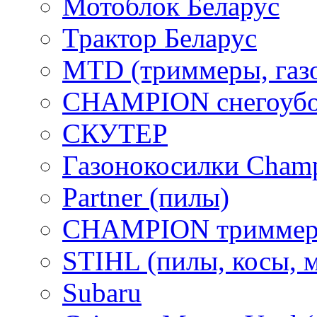
Мотоблок Беларус
Трактор Беларус
MTD (триммеры, газ
CHAMPION снегоубо
СКУТЕР
Газонокосилки Cham
Partner (пилы)
CHAMPION триммер
STIHL (пилы, косы, 
Subaru