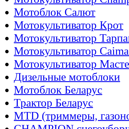
Мотоблок Салют
Мотокультиватор Крот
Мотокультиватор Тарпа
Мотокультиватор Caiman
Мотокультиватор Маст
Дизельные мотоблоки
Мотоблок Беларус
Трактор Беларус
MTD (триммеры, газоно
CHAMPION снегоуборщ