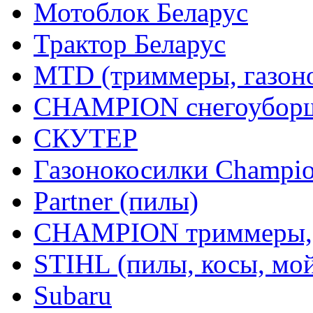
Мотоблок Беларус
Трактор Беларус
MTD (триммеры, газоно
CHAMPION снегоуборщ
СКУТЕР
Газонокосилки Champi
Partner (пилы)
CHAMPION триммеры,
STIHL (пилы, косы, мо
Subaru