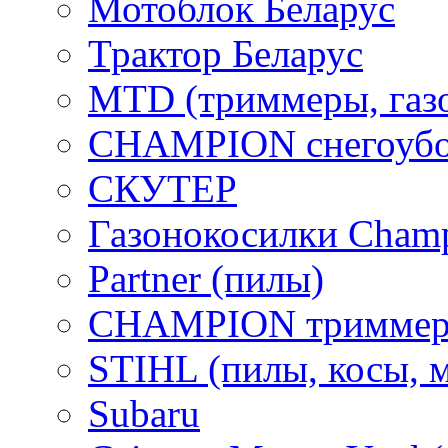
Мотоблок Беларус
Трактор Беларус
MTD (триммеры, газ
CHAMPION снегоубо
СКУТЕР
Газонокосилки Cham
Partner (пилы)
CHAMPION триммер
STIHL (пилы, косы, 
Subaru