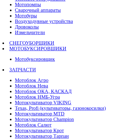
Мотопомпы
Сварочный аппараты
Мотобуры
Воздуходувные устройства
Дровоколы
Измельчители
СНЕГОУБОРЩИКИ
МОТОБУКСИРОВЩИКИ
Мотобуксировщик
ЗАПЧАСТИ
Мотоблок Агро
Мотоблок Нева
Мотоблок ОКА, КАСКАД
Мотоблок НМБ-Угра
Мотокультиватор VIKING
Texas, Profi (культиваторы, газонокосилки)
Мотокультиватор MTD
Мотокультиватор Champion
Мотоблок Салют
Мотокультиватор Крот
Мотокультиватор Тарпан