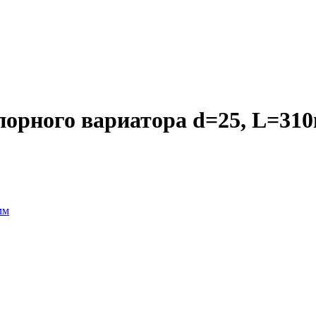
опорного вариатора d=25, L=31
мм