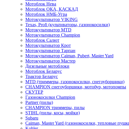
Мотоблок Нева
Мотоблок ОКА, КАСКАД
Мотоблок НМБ-Угра
Мотокультиватор VIKING
Texas, Profi (культиваторы, газонокосилки)
Мотокультиватор MTD
Мотокультиватор Champion
Мотоблок Салют
Мотокультиватор Крот
Мотокультиватор Тарпан
Мотокультиватор Caiman, Pubert, Master Yard
Мотокультиватор Мастер
Дизельные мотоблоки
Мотоблок Беларус
Трактор Беларус
MTD (триммеры, газонокосилки, снегоуборщики)
CHAMPION снегоуборщики, мотобур, мотопомпы
СКУТЕР
Газонокосилки Champion
Partner (пилы)
CHAMPION триммеры, пилы
STIHL (пилы, косы, мойки)
Subaru
Caiman, Master Yard (газонокосилки, тепловые пушк
Kohler