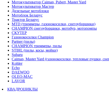
Мотокультиватор Caiman, Pubert, Master Yard
Мотокультиватор Мастер
Дизельные мотоблоки
Мотоблок Беларус
Трактор Беларус
MTD (триммеры, газонокосилки, снегоуборщики)
CHAMPION снегоуборщики, мотобур, мотопомпы
СКУТЕР
Газонокосилки Champion
Partner (пилы)
CHAMPION триммеры, пилы
STIHL (пилы, косы, мойки)
Subaru
Caiman, Master Yard (газонокосилки, тепловые пушки, сн
Kohler
Echo
DAEWOO
OLEO-MAC
LAVOR
КВАДРОЦИКЛЫ