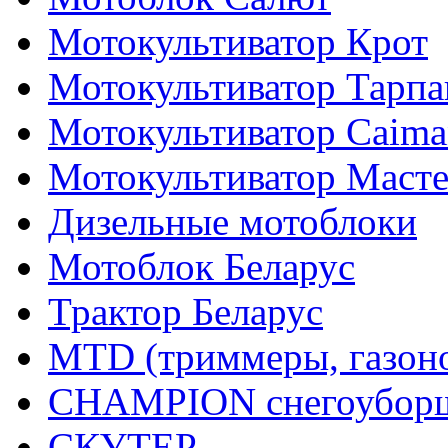
Мотокультиватор Крот
Мотокультиватор Тарпа
Мотокультиватор Caiman
Мотокультиватор Маст
Дизельные мотоблоки
Мотоблок Беларус
Трактор Беларус
MTD (триммеры, газоно
CHAMPION снегоуборщ
СКУТЕР