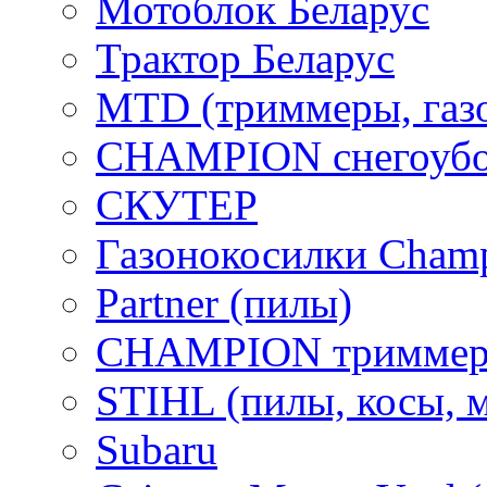
Мотоблок Беларус
Трактор Беларус
MTD (триммеры, газ
CHAMPION снегоубо
СКУТЕР
Газонокосилки Cham
Partner (пилы)
CHAMPION триммер
STIHL (пилы, косы, 
Subaru