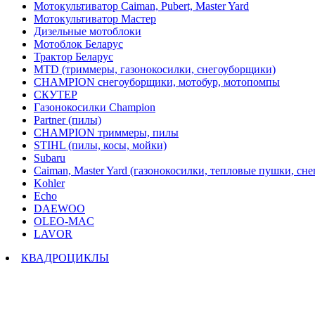
Мотокультиватор Caiman, Pubert, Master Yard
Мотокультиватор Мастер
Дизельные мотоблоки
Мотоблок Беларус
Трактор Беларус
MTD (триммеры, газонокосилки, снегоуборщики)
CHAMPION снегоуборщики, мотобур, мотопомпы
СКУТЕР
Газонокосилки Champion
Partner (пилы)
CHAMPION триммеры, пилы
STIHL (пилы, косы, мойки)
Subaru
Caiman, Master Yard (газонокосилки, тепловые пушки, сн
Kohler
Echo
DAEWOO
OLEO-MAC
LAVOR
КВАДРОЦИКЛЫ