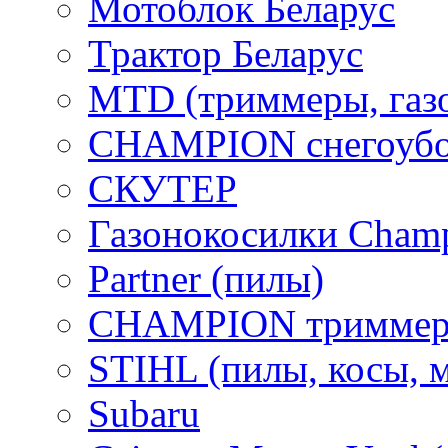
Мотоблок Беларус
Трактор Беларус
MTD (триммеры, газ
CHAMPION снегоубо
СКУТЕР
Газонокосилки Cham
Partner (пилы)
CHAMPION триммер
STIHL (пилы, косы, 
Subaru