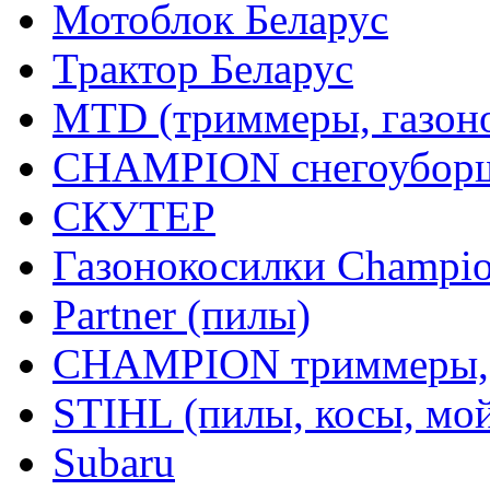
Мотоблок Беларус
Трактор Беларус
MTD (триммеры, газоно
CHAMPION снегоуборщ
СКУТЕР
Газонокосилки Champi
Partner (пилы)
CHAMPION триммеры,
STIHL (пилы, косы, мо
Subaru