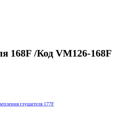
я 168F /Код VM126-168F
епления глушителя 177F