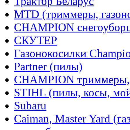
Трактор Беларус
MTD (триммеры, газоно
CHAMPION снегоуборщ
СКУТЕР
Газонокосилки Champi
Partner (пилы)
CHAMPION триммеры,
STIHL (пилы, косы, мо
Subaru
Caiman, Master Yard (г