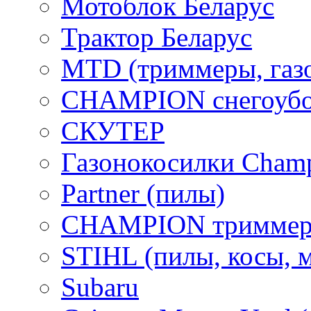
Мотоблок Беларус
Трактор Беларус
MTD (триммеры, газ
CHAMPION снегоубо
СКУТЕР
Газонокосилки Cham
Partner (пилы)
CHAMPION триммер
STIHL (пилы, косы, 
Subaru