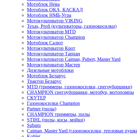
Мотоблок Нева
Мотоблок ОКА, КАСКАД
Мотоблок НМБ-Угра
Мотокультиватор VIKING
Texas, Profi (культиваторы, газонокосилки)
Мотокультиватор MTD
Мотокультиватор Champion
Мотоблок Салют
Мотокультиватор Крот
Мотокультиватор Тарпан
Мотокультиватор Caiman, Pubert, Master Yard
Мотокультиватор Мастер
Дизельные мотоблоки
Мотоблок Беларус
Трактор Беларус
MTD (триммеры, газонокосилки, снегоуборщики)
CHAMPION снегоуборщики, мотобур, мотопомпы
СКУТЕР
Газонокосилки Champion
Partner (пилы)
CHAMPION триммеры, пилы
STIHL (пилы, косы, мойки)
Subaru
Caiman, Master Yard (газонокосилки, тепловые пушк
Kohler