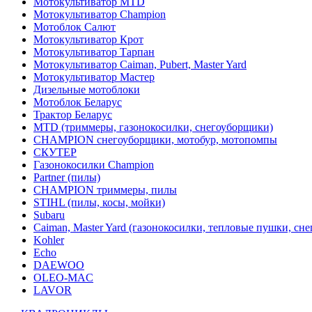
Мотокультиватор MTD
Мотокультиватор Champion
Мотоблок Салют
Мотокультиватор Крот
Мотокультиватор Тарпан
Мотокультиватор Caiman, Pubert, Master Yard
Мотокультиватор Мастер
Дизельные мотоблоки
Мотоблок Беларус
Трактор Беларус
MTD (триммеры, газонокосилки, снегоуборщики)
CHAMPION снегоуборщики, мотобур, мотопомпы
СКУТЕР
Газонокосилки Champion
Partner (пилы)
CHAMPION триммеры, пилы
STIHL (пилы, косы, мойки)
Subaru
Caiman, Master Yard (газонокосилки, тепловые пушки, сн
Kohler
Echo
DAEWOO
OLEO-MAC
LAVOR