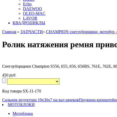
Echo
DAEWOO
OLEO-MAC
LAVOR
КВАДРОЦИКЛЫ
Главная
»
ЗАПЧАСТИ
»
CHAMPION снегоуборщики, мотобур,
Ролик натяжения ремня привод
Снегоуборщики Champion S556, 655, 656, 656BS, 761E, 762E, 8
450
руб
Код товара SX-11-170
Сальник редуктора 19х30х7 на вал шнеков
Пружина кронштейна
МОТОБЛОКИ
Мотоблоки