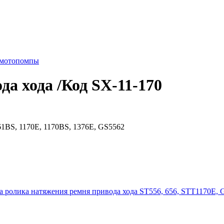
 мотопомпы
а хода /Код SX-11-170
61BS, 1170E, 1170BS, 1376E, GS5562
 ролика натяжения ремня привода хода ST556, 656, STT1170E, 