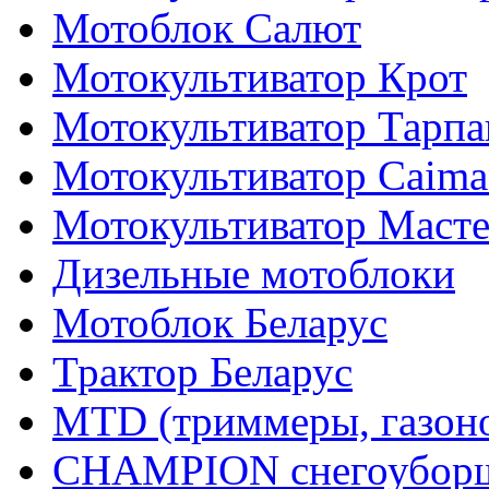
Мотоблок Салют
Мотокультиватор Крот
Мотокультиватор Тарпа
Мотокультиватор Caiman
Мотокультиватор Маст
Дизельные мотоблоки
Мотоблок Беларус
Трактор Беларус
MTD (триммеры, газоно
CHAMPION снегоуборщ