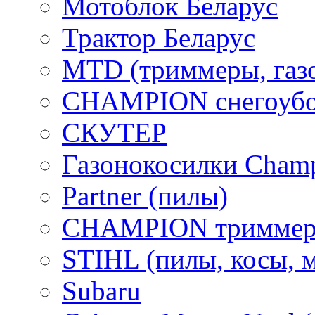
Мотоблок Беларус
Трактор Беларус
MTD (триммеры, газ
CHAMPION снегоубо
СКУТЕР
Газонокосилки Cham
Partner (пилы)
CHAMPION триммер
STIHL (пилы, косы, 
Subaru