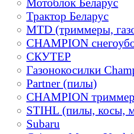
Мотоблок Беларус
Трактор Беларус
MTD (триммеры, газ
CHAMPION снегоубо
СКУТЕР
Газонокосилки Cham
Partner (пилы)
CHAMPION триммер
STIHL (пилы, косы, 
Subaru