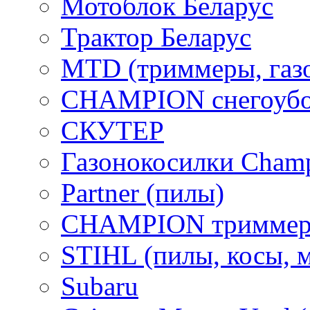
Мотоблок Беларус
Трактор Беларус
MTD (триммеры, газ
CHAMPION снегоубо
СКУТЕР
Газонокосилки Cham
Partner (пилы)
CHAMPION триммер
STIHL (пилы, косы, 
Subaru