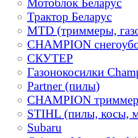
Мотоблок Беларус
Трактор Беларус
MTD (триммеры, газ
CHAMPION снегоубо
СКУТЕР
Газонокосилки Cham
Partner (пилы)
CHAMPION триммер
STIHL (пилы, косы, 
Subaru