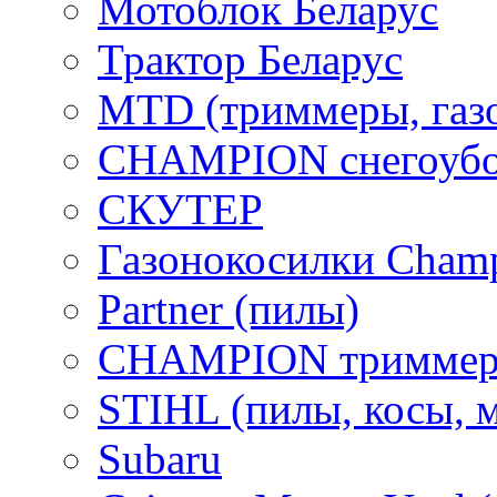
Мотоблок Беларус
Трактор Беларус
MTD (триммеры, газ
CHAMPION снегоубо
СКУТЕР
Газонокосилки Cham
Partner (пилы)
CHAMPION триммер
STIHL (пилы, косы, 
Subaru