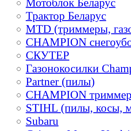
Мотоблок Беларус
Трактор Беларус
MTD (триммеры, газ
CHAMPION снегоубо
СКУТЕР
Газонокосилки Cham
Partner (пилы)
CHAMPION триммер
STIHL (пилы, косы, 
Subaru