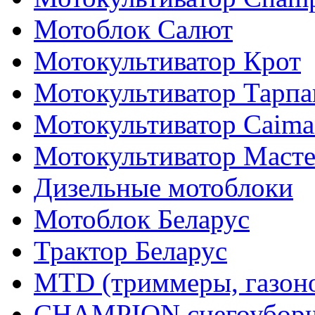
Мотоблок Салют
Мотокультиватор Крот
Мотокультиватор Тарпа
Мотокультиватор Caiman
Мотокультиватор Маст
Дизельные мотоблоки
Мотоблок Беларус
Трактор Беларус
MTD (триммеры, газоно
CHAMPION снегоуборщ