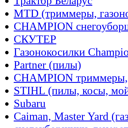
Трактор Беларус
MTD (триммеры, газоно
CHAMPION снегоуборщ
СКУТЕР
Газонокосилки Champi
Partner (пилы)
CHAMPION триммеры,
STIHL (пилы, косы, мо
Subaru
Caiman, Master Yard (г