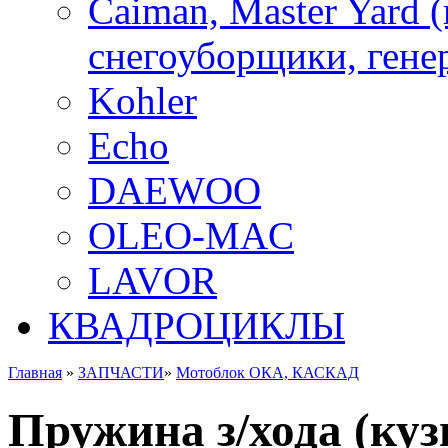
Caiman, Master Yard 
снегоуборщики, генер
Kohler
Echo
DAEWOO
OLEO-MAC
LAVOR
КВАДРОЦИКЛЫ
Главная
»
ЗАПЧАСТИ
»
Мотоблок ОКА, КАСКАД
Пружина з/хода (куз