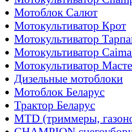
Мотоблок Салют
Мотокультиватор Крот
Мотокультиватор Тарпа
Мотокультиватор Caiman
Мотокультиватор Маст
Дизельные мотоблоки
Мотоблок Беларус
Трактор Беларус
MTD (триммеры, газоно
CHAMPION снегоуборщ