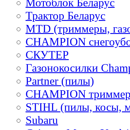
Мотоблок Беларус
Трактор Беларус
MTD (триммеры, газ
CHAMPION снегоубо
СКУТЕР
Газонокосилки Cham
Partner (пилы)
CHAMPION триммер
STIHL (пилы, косы, 
Subaru