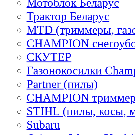
Мотоблок Беларус
Трактор Беларус
MTD (триммеры, газ
CHAMPION снегоубо
СКУТЕР
Газонокосилки Cham
Partner (пилы)
CHAMPION триммер
STIHL (пилы, косы, 
Subaru