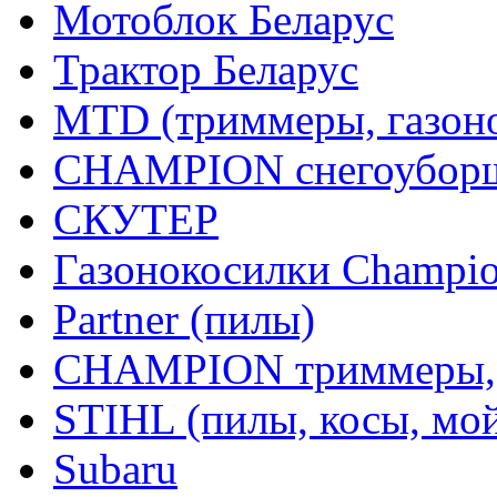
Мотоблок Беларус
Трактор Беларус
MTD (триммеры, газоно
CHAMPION снегоуборщ
СКУТЕР
Газонокосилки Champi
Partner (пилы)
CHAMPION триммеры,
STIHL (пилы, косы, мо
Subaru