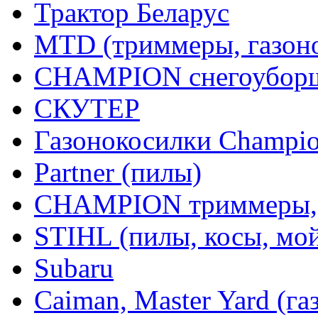
Трактор Беларус
MTD (триммеры, газоно
CHAMPION снегоуборщ
СКУТЕР
Газонокосилки Champi
Partner (пилы)
CHAMPION триммеры,
STIHL (пилы, косы, мо
Subaru
Caiman, Master Yard (г