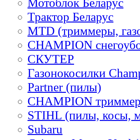
Мотоблок Беларус
Трактор Беларус
MTD (триммеры, газ
CHAMPION снегоубо
СКУТЕР
Газонокосилки Cham
Partner (пилы)
CHAMPION триммер
STIHL (пилы, косы, 
Subaru