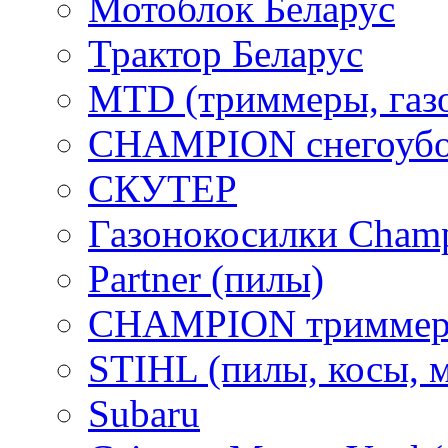
Мотоблок Беларус
Трактор Беларус
MTD (триммеры, газ
CHAMPION снегоубо
СКУТЕР
Газонокосилки Cham
Partner (пилы)
CHAMPION триммер
STIHL (пилы, косы, 
Subaru