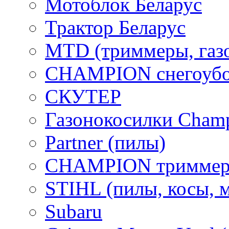
Мотоблок Беларус
Трактор Беларус
MTD (триммеры, газ
CHAMPION снегоубо
СКУТЕР
Газонокосилки Cham
Partner (пилы)
CHAMPION триммер
STIHL (пилы, косы, 
Subaru