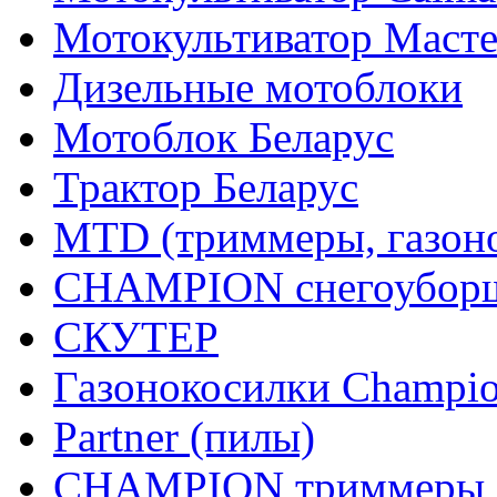
Мотокультиватор Маст
Дизельные мотоблоки
Мотоблок Беларус
Трактор Беларус
MTD (триммеры, газоно
CHAMPION снегоуборщ
СКУТЕР
Газонокосилки Champi
Partner (пилы)
CHAMPION триммеры,