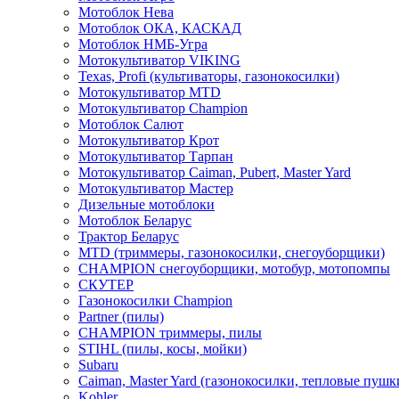
Мотоблок Нева
Мотоблок ОКА, КАСКАД
Мотоблок НМБ-Угра
Мотокультиватор VIKING
Texas, Profi (культиваторы, газонокосилки)
Мотокультиватор MTD
Мотокультиватор Champion
Мотоблок Салют
Мотокультиватор Крот
Мотокультиватор Тарпан
Мотокультиватор Caiman, Pubert, Master Yard
Мотокультиватор Мастер
Дизельные мотоблоки
Мотоблок Беларус
Трактор Беларус
MTD (триммеры, газонокосилки, снегоуборщики)
CHAMPION снегоуборщики, мотобур, мотопомпы
СКУТЕР
Газонокосилки Champion
Partner (пилы)
CHAMPION триммеры, пилы
STIHL (пилы, косы, мойки)
Subaru
Caiman, Master Yard (газонокосилки, тепловые пушк
Kohler