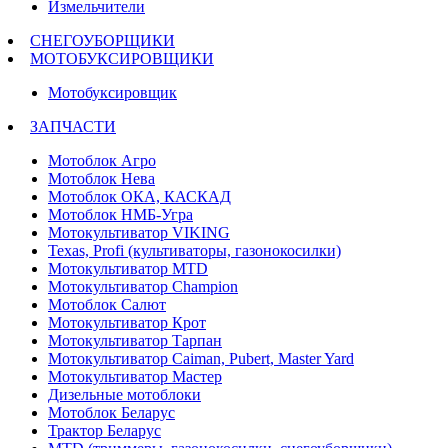
Измельчители
СНЕГОУБОРЩИКИ
МОТОБУКСИРОВЩИКИ
Мотобуксировщик
ЗАПЧАСТИ
Мотоблок Агро
Мотоблок Нева
Мотоблок ОКА, КАСКАД
Мотоблок НМБ-Угра
Мотокультиватор VIKING
Texas, Profi (культиваторы, газонокосилки)
Мотокультиватор MTD
Мотокультиватор Champion
Мотоблок Салют
Мотокультиватор Крот
Мотокультиватор Тарпан
Мотокультиватор Caiman, Pubert, Master Yard
Мотокультиватор Мастер
Дизельные мотоблоки
Мотоблок Беларус
Трактор Беларус