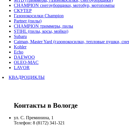
MTD (триммеры, газонокосилки, снегоуборщики)
CHAMPION снегоуборщики, мотобур, мотопомпы
СКУТЕР
Газонокосилки Champion
Partner (пилы)
CHAMPION триммеры, пилы
STIHL (пилы, косы, мойки)
Subaru
Caiman, Master Yard (газонокосилки, тепловые пушки, сн
Kohler
Echo
DAEWOO
OLEO-MAC
LAVOR
КВАДРОЦИКЛЫ
Контакты в Вологде
ул. С. Преминина, 1
Телефон: 8 (8172) 341-321