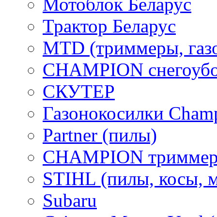
Мотоблок Беларус
Трактор Беларус
MTD (триммеры, газ
CHAMPION снегоубо
СКУТЕР
Газонокосилки Cham
Partner (пилы)
CHAMPION триммер
STIHL (пилы, косы, 
Subaru