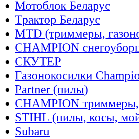
Мотоблок Беларус
Трактор Беларус
MTD (триммеры, газоно
CHAMPION снегоуборщ
СКУТЕР
Газонокосилки Champi
Partner (пилы)
CHAMPION триммеры,
STIHL (пилы, косы, мо
Subaru