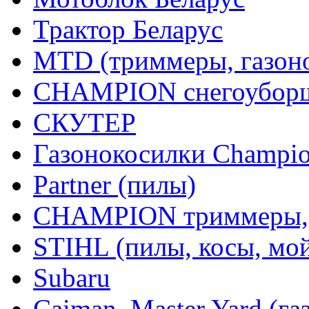
Трактор Беларус
MTD (триммеры, газоно
CHAMPION снегоуборщ
СКУТЕР
Газонокосилки Champi
Partner (пилы)
CHAMPION триммеры,
STIHL (пилы, косы, мо
Subaru
Caiman, Master Yard (г