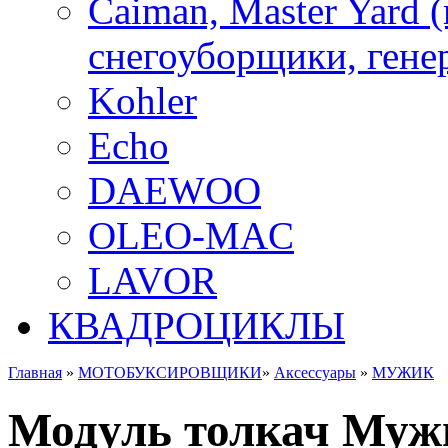
Caiman, Master Yard 
снегоуборщики, генер
Kohler
Echo
DAEWOO
OLEO-MAC
LAVOR
КВАДРОЦИКЛЫ
Главная
»
МОТОБУКСИРОВЩИКИ
»
Аксессуары
»
МУЖИК
Модуль толкач Муж