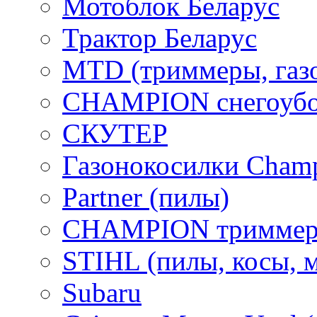
Мотоблок Беларус
Трактор Беларус
MTD (триммеры, газ
CHAMPION снегоубо
СКУТЕР
Газонокосилки Cham
Partner (пилы)
CHAMPION триммер
STIHL (пилы, косы, 
Subaru