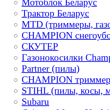
Мотоблок Беларус
Трактор Беларус
MTD (триммеры, газ
CHAMPION снегоубо
СКУТЕР
Газонокосилки Cham
Partner (пилы)
CHAMPION триммер
STIHL (пилы, косы, 
Subaru