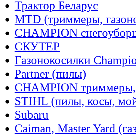
Трактор Беларус
MTD (триммеры, газоно
CHAMPION снегоуборщ
СКУТЕР
Газонокосилки Champi
Partner (пилы)
CHAMPION триммеры,
STIHL (пилы, косы, мо
Subaru
Caiman, Master Yard (г