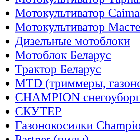
Мотокультиватор Caiman
Мотокультиватор Маст
Дизельные мотоблоки
Мотоблок Беларус
Трактор Беларус
MTD (триммеры, газоно
CHAMPION снегоуборщ
СКУТЕР
Газонокосилки Champi
Partner (пилы)