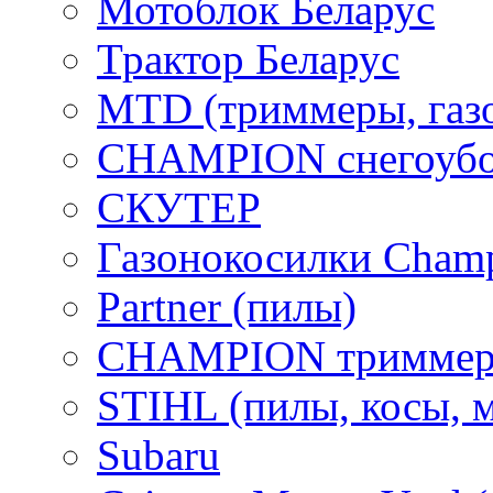
Мотоблок Беларус
Трактор Беларус
MTD (триммеры, газ
CHAMPION снегоубо
СКУТЕР
Газонокосилки Cham
Partner (пилы)
CHAMPION триммер
STIHL (пилы, косы, 
Subaru