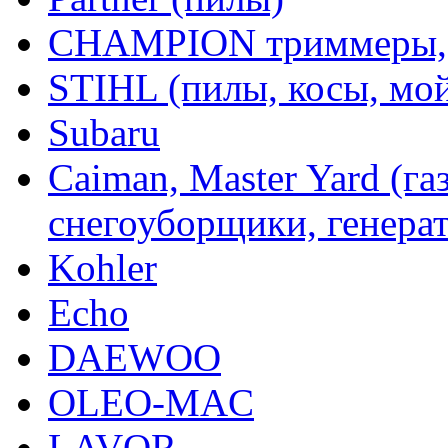
CHAMPION триммеры,
STIHL (пилы, косы, мо
Subaru
Caiman, Master Yard (г
снегоуборщики, генерат
Kohler
Echo
DAEWOO
OLEO-MAC
LAVOR