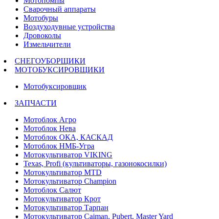
Мотопомпы
Сварочный аппараты
Мотобуры
Воздуходувные устройства
Дровоколы
Измельчители
СНЕГОУБОРЩИКИ
МОТОБУКСИРОВЩИКИ
Мотобуксировщик
ЗАПЧАСТИ
Мотоблок Агро
Мотоблок Нева
Мотоблок ОКА, КАСКАД
Мотоблок НМБ-Угра
Мотокультиватор VIKING
Texas, Profi (культиваторы, газонокосилки)
Мотокультиватор MTD
Мотокультиватор Champion
Мотоблок Салют
Мотокультиватор Крот
Мотокультиватор Тарпан
Мотокультиватор Caiman, Pubert, Master Yard