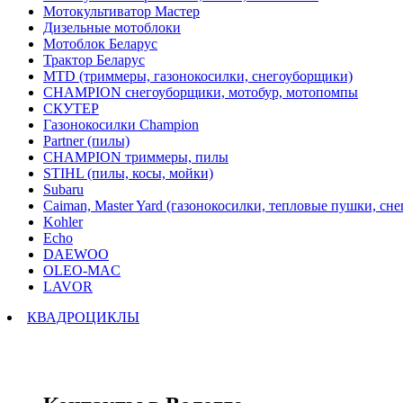
Мотокультиватор Мастер
Дизельные мотоблоки
Мотоблок Беларус
Трактор Беларус
MTD (триммеры, газонокосилки, снегоуборщики)
CHAMPION снегоуборщики, мотобур, мотопомпы
СКУТЕР
Газонокосилки Champion
Partner (пилы)
CHAMPION триммеры, пилы
STIHL (пилы, косы, мойки)
Subaru
Caiman, Master Yard (газонокосилки, тепловые пушки, сн
Kohler
Echo
DAEWOO
OLEO-MAC
LAVOR
КВАДРОЦИКЛЫ