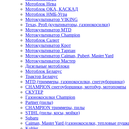
Мотоблок Нева
Мотоблок ОКА, КАСКАД
Мотоблок НМБ-Угра
Мотокультиватор VIKING
Texas, Profi (культиваторы, газонокосилки)
Мотокультиватор MTD
Мотокультиватор Champion
Мотоблок Салют
Мотокультиватор Крот
Мотокультиватор Тарпан
Мотокультиватор Caiman, Pubert, Master Yard
Мотокультиватор Мастер
Дизельные мотоблоки
Мотоблок Беларус
Трактор Беларус
MTD (триммеры, газонокосилки, снегоуборщики)
CHAMPION снегоуборщики, мотобур, мотопомпы
СКУТЕР
Газонокосилки Champion
Partner (пилы)
CHAMPION триммеры, пилы
STIHL (пилы, косы, мойки)
Subaru
Caiman, Master Yard (газонокосилки, тепловые пушк
Kohler