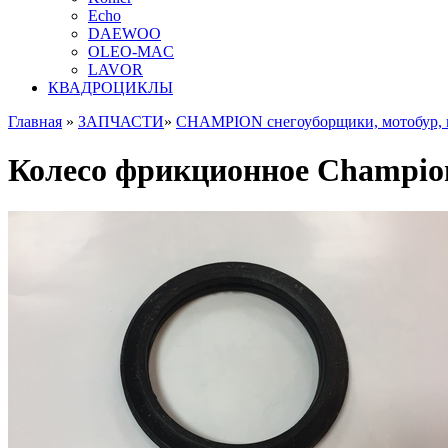
Echo
DAEWOO
OLEO-MAC
LAVOR
КВАДРОЦИКЛЫ
Главная
»
ЗАПЧАСТИ
»
CHAMPION снегоуборщики, мотобур,
Колесо фрикционное Champion