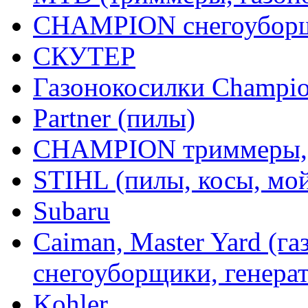
CHAMPION снегоуборщ
СКУТЕР
Газонокосилки Champi
Partner (пилы)
CHAMPION триммеры,
STIHL (пилы, косы, мо
Subaru
Caiman, Master Yard (г
снегоуборщики, генерат
Kohler