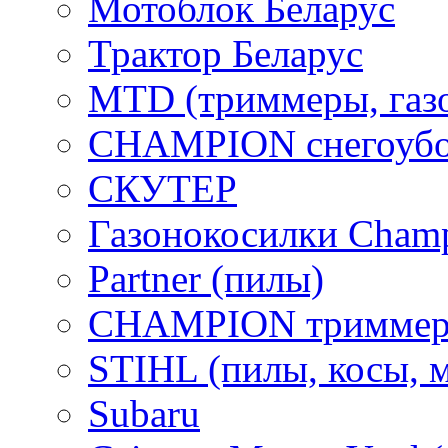
Мотоблок Беларус
Трактор Беларус
MTD (триммеры, газ
CHAMPION снегоубо
СКУТЕР
Газонокосилки Cham
Partner (пилы)
CHAMPION триммер
STIHL (пилы, косы, 
Subaru