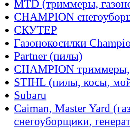
MTD (триммеры, газоно
CHAMPION снегоуборщ
СКУТЕР
Газонокосилки Champi
Partner (пилы)
CHAMPION триммеры,
STIHL (пилы, косы, мо
Subaru
Caiman, Master Yard (г
снегоуборщики, генерат