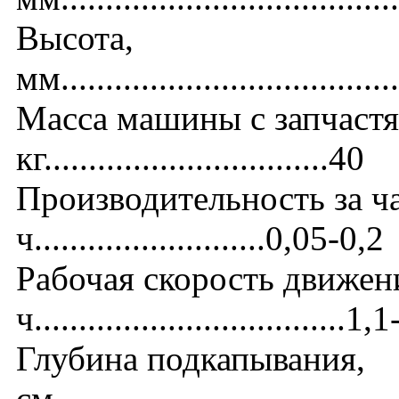
Высота,
мм......................................
Масса машины с запчастя
кг................................40
Производительность за ча
ч..........................0,05-0,2
Рабочая скорость движени
ч...................................1,
Глубина подкапывания,
см.....................................