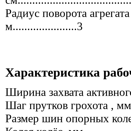
Радиус поворота агрегата
м......................3
Характеристика рабо
Ширина захвата активного леме
Шаг прутков грохота , мм..........
Размер шин опорных колес , мм.