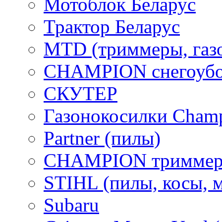
Мотоблок Беларус
Трактор Беларус
MTD (триммеры, газ
CHAMPION снегоубо
СКУТЕР
Газонокосилки Cham
Partner (пилы)
CHAMPION триммер
STIHL (пилы, косы, 
Subaru