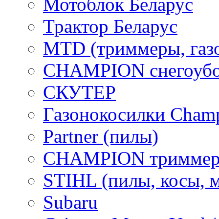
Мотоблок Беларус
Трактор Беларус
MTD (триммеры, газ
CHAMPION снегоубо
СКУТЕР
Газонокосилки Cham
Partner (пилы)
CHAMPION триммер
STIHL (пилы, косы, 
Subaru