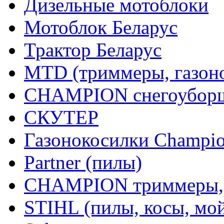
Дизельные мотоблоки
Мотоблок Беларус
Трактор Беларус
MTD (триммеры, газоно
CHAMPION снегоуборщ
СКУТЕР
Газонокосилки Champi
Partner (пилы)
CHAMPION триммеры,
STIHL (пилы, косы, мо