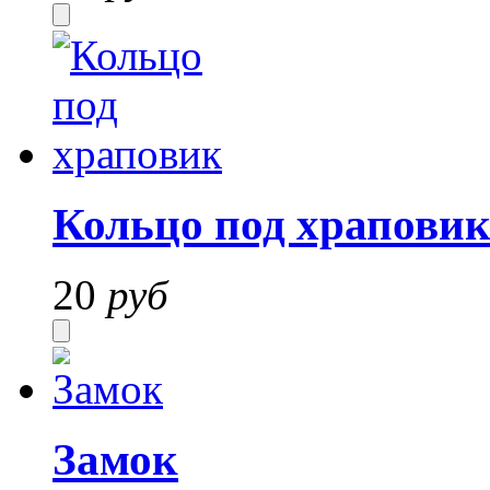
Кольцо под храпови
20
руб
Замок