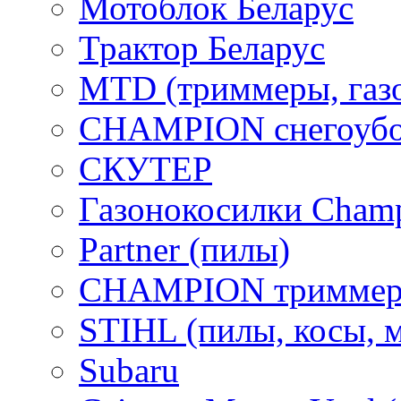
Мотоблок Беларус
Трактор Беларус
MTD (триммеры, газ
CHAMPION снегоубо
СКУТЕР
Газонокосилки Cham
Partner (пилы)
CHAMPION триммер
STIHL (пилы, косы, 
Subaru