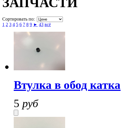
ЗАПЧАСТИ
Сортировать по:
1
2
3
4
5
6
7
8
9
►
43
всё
Втулка в обод катка
5
руб