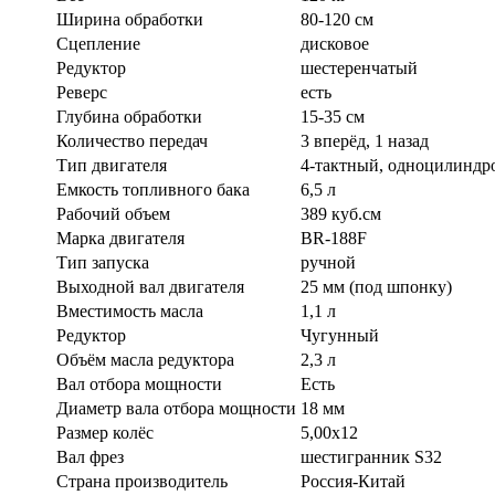
Ширина обработки
80-120 см
Сцепление
дисковое
Редуктор
шестеренчатый
Реверс
есть
Глубина обработки
15-35 см
Количество передач
3 вперёд, 1 назад
Тип двигателя
4-тактный, одноцилинд
Емкость топливного бака
6,5 л
Рабочий объем
389 куб.см
Марка двигателя
BR-188F
Тип запуска
ручной
Выходной вал двигателя
25 мм (под шпонку)
Вместимость масла
1,1 л
Редуктор
Чугунный
Объём масла редуктора
2,3 л
Вал отбора мощности
Есть
Диаметр вала отбора мощности
18 мм
Размер колёс
5,00x12
Вал фрез
шестигранник S32
Страна производитель
Россия-Китай