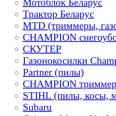
Мотоблок Беларус
Трактор Беларус
MTD (триммеры, газ
CHAMPION снегоубо
СКУТЕР
Газонокосилки Cham
Partner (пилы)
CHAMPION триммер
STIHL (пилы, косы, 
Subaru