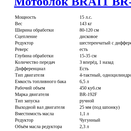
Мотоблок BRAIT BR
Мощность
15 л.с.
Вес
143 кг
Ширина обработки
80-120 см
Сцепление
дисковое
Редуктор
шестеренчатый с диффер
Реверс
есть
Глубина обработки
15-35 см
Количество передач
3 вперёд, 1 назад
Дифференциал
Есть
Тип двигателя
4-тактный, одноцилинд
Емкость топливного бака
6,5 л
Рабочий объем
450 куб.см
Марка двигателя
BR-192F
Тип запуска
ручной
Выходной вал двигателя
25 мм (под шпонку)
Вместимость масла
1,1 л
Редуктор
Чугунный
Объём масла редуктора
2,3 л