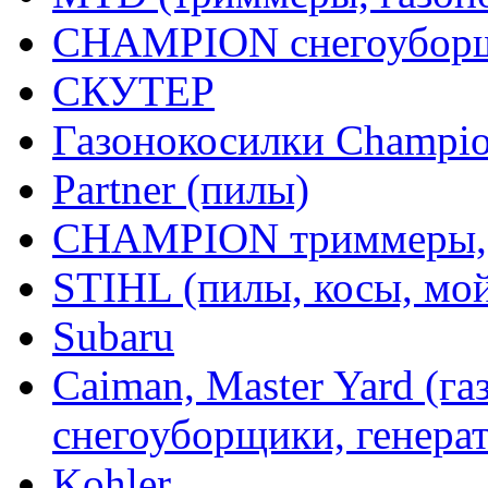
CHAMPION снегоуборщ
СКУТЕР
Газонокосилки Champi
Partner (пилы)
CHAMPION триммеры,
STIHL (пилы, косы, мо
Subaru
Caiman, Master Yard (г
снегоуборщики, генерат
Kohler