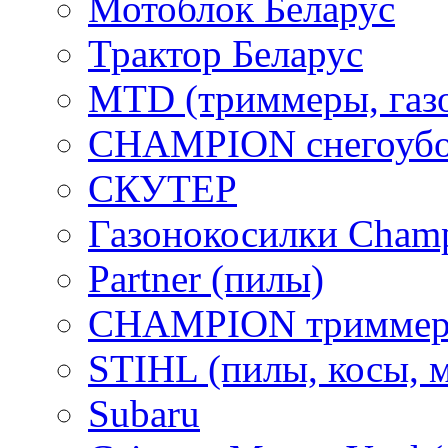
Мотоблок Беларус
Трактор Беларус
MTD (триммеры, газ
CHAMPION снегоубо
СКУТЕР
Газонокосилки Cham
Partner (пилы)
CHAMPION триммер
STIHL (пилы, косы, 
Subaru