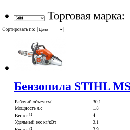
Торговая марка:
Сортировать по:
Бензопила STIHL MS
Рабочий объем см³
30,1
Мощность л.с.
1,8
1)
4
Вес кг
Удельный вес кг/кВт
3,1
2)
3,9
Вес кг