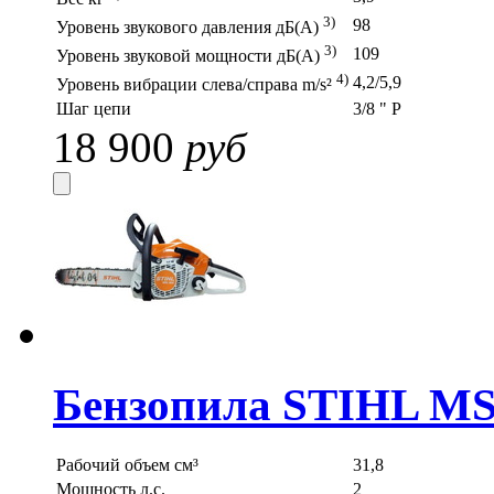
3)
98
Уровень звукового давления дБ(A)
3)
109
Уровень звуковой мощности дБ(A)
4)
4,2/5,9
Уровень вибрации слева/справа m/s²
Шаг цепи
3/8 " P
18 900
руб
Бензопила STIHL MS
Рабочий объем см³
31,8
Мощность л.с.
2