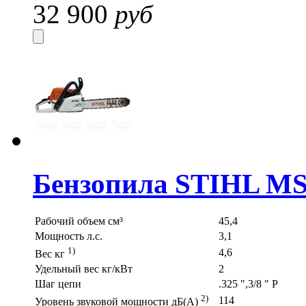
32 900
руб
Бензопила STIHL MS
Рабочий объем см³
45,4
Мощность л.с.
3,1
1)
4,6
Вес кг
Удельный вес кг/кВт
2
Шаг цепи
.325 ",3/8 " P
2)
114
Уровень звуковой мощности дБ(A)