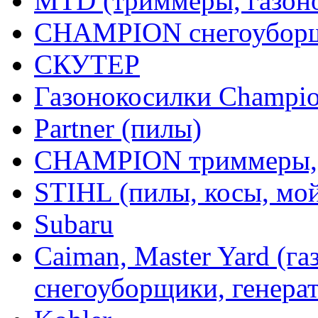
MTD (триммеры, газоно
CHAMPION снегоуборщ
СКУТЕР
Газонокосилки Champi
Partner (пилы)
CHAMPION триммеры,
STIHL (пилы, косы, мо
Subaru
Caiman, Master Yard (г
снегоуборщики, генерат