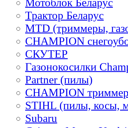
Мотоблок Беларус
Трактор Беларус
MTD (триммеры, газ
CHAMPION снегоубо
СКУТЕР
Газонокосилки Cham
Partner (пилы)
CHAMPION триммер
STIHL (пилы, косы, 
Subaru