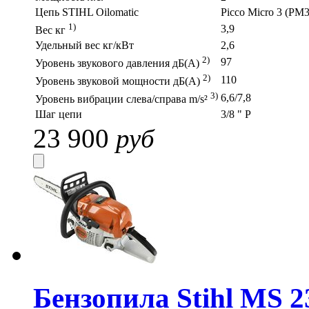
Цепь STIHL Oilomatic
Picco Micro 3 (PM3
1)
3,9
Вес кг
Удельный вес кг/кВт
2,6
2)
97
Уровень звукового давления дБ(A)
2)
110
Уровень звуковой мощности дБ(A)
3)
6,6/7,8
Уровень вибрации слева/справа m/s²
Шаг цепи
3/8 " P
23 900
руб
Бензопила Stihl MS 23