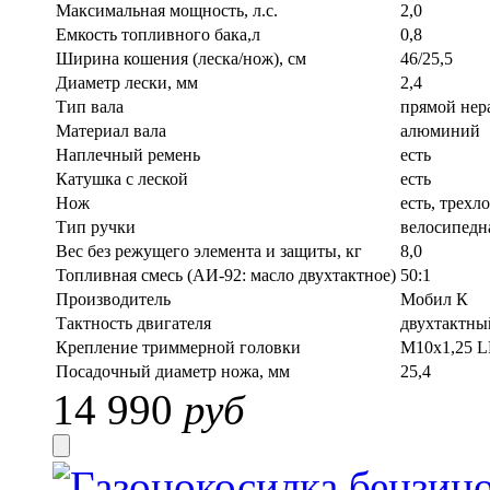
Максимальная мощность, л.с.
2,0
Емкость топливного бака,л
0,8
Ширина кошения (леска/нож), см
46/25,5
Диаметр лески, мм
2,4
Тип вала
прямой нер
Материал вала
алюминий
Наплечный ремень
есть
Катушка с леской
есть
Нож
есть, трехл
Тип ручки
велосипедн
Вес без режущего элемента и защиты, кг
8,0
Топливная смесь (АИ-92: масло двухтактное)
50:1
Производитель
Мобил К
Тактность двигателя
двухтактны
Крепление триммерной головки
M10x1,25 
Посадочный диаметр ножа, мм
25,4
14 990
руб