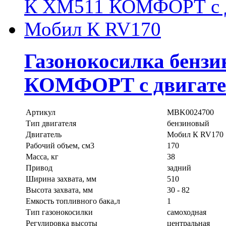
Газонокосилка бен
КОМФОРТ с двигате
Артикул
MBK0024700
Тип двигателя
бензиновый
Двигатель
Мобил К RV170
Рабочий объем, см3
170
Масса, кг
38
Привод
задний
Ширина захвата, мм
510
Высота захвата, мм
30 - 82
Емкость топливного бака,л
1
Тип газонокосилки
самоходная
Регулировка высоты
центральная