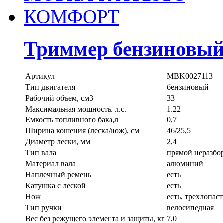
Триммер бензинов
Артикул
MBK0027113
Тип двигателя
бензиновый
Рабочий объем, см3
33
Максимальная мощность, л.с.
1,22
Емкость топливного бака,л
0,7
Ширина кошения (леска/нож), см
46/25,5
Диаметр лески, мм
2,4
Тип вала
прямой неразбо
Материал вала
алюминий
Наплечный ремень
есть
Катушка с леской
есть
Нож
есть, трехлопас
Тип ручки
велосипедная
Вес без режущего элемента и защиты, кг
7,0