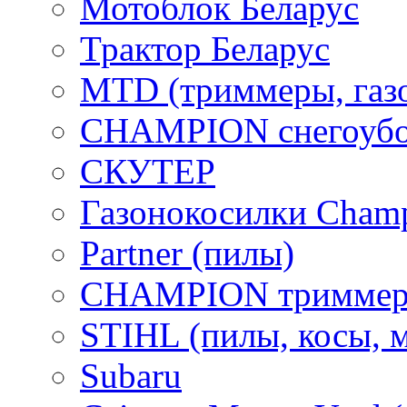
Мотоблок Беларус
Трактор Беларус
MTD (триммеры, газ
CHAMPION снегоубо
СКУТЕР
Газонокосилки Cham
Partner (пилы)
CHAMPION триммер
STIHL (пилы, косы, 
Subaru