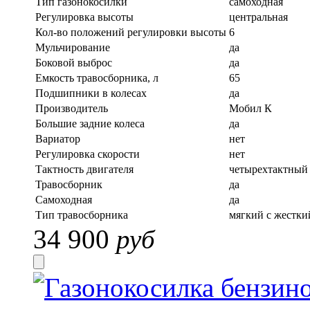
Тип газонокосилки
самоходная
Регулировка высоты
центральная
Кол-во положений регулировки высоты
6
Мульчирование
да
Боковой выброс
да
Емкость травосборника, л
65
Подшипники в колесах
да
Производитель
Мобил К
Большие задние колеса
да
Вариатор
нет
Регулировка скорости
нет
Тактность двигателя
четырехтактный
Травосборник
да
Самоходная
да
Тип травосборника
мягкий с жестки
34 900
руб